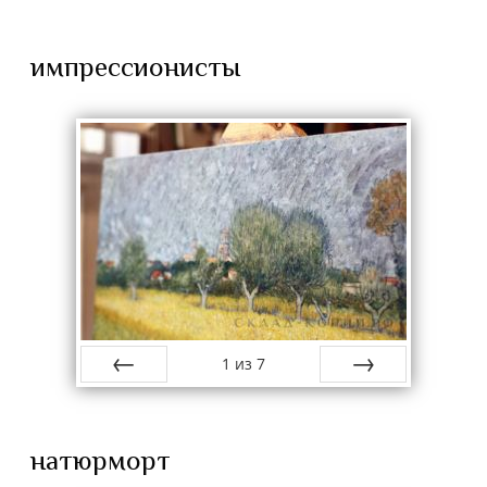
импрессионисты
1
из
7
назад
вперёд
натюрморт