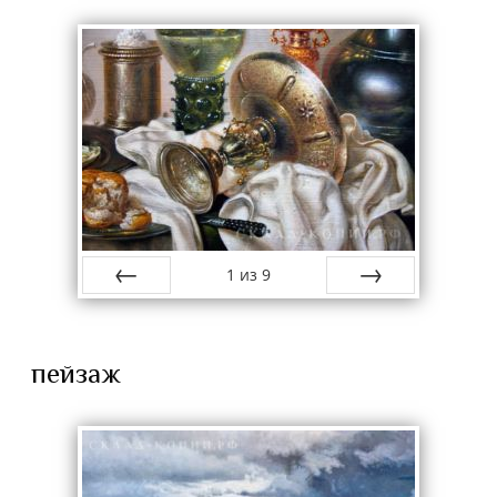
1
из
9
назад
вперёд
пейзаж