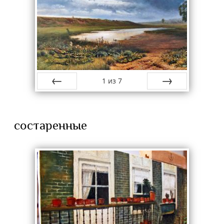
1
из
7
назад
вперёд
состаренные