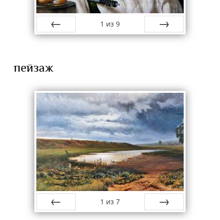
1
из
9
назад
вперёд
пейзаж
1
из
7
назад
вперёд