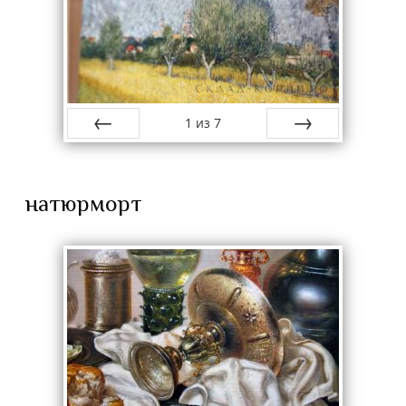
1
из
7
назад
вперёд
натюрморт