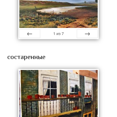
1
из
7
назад
вперёд
состаренные