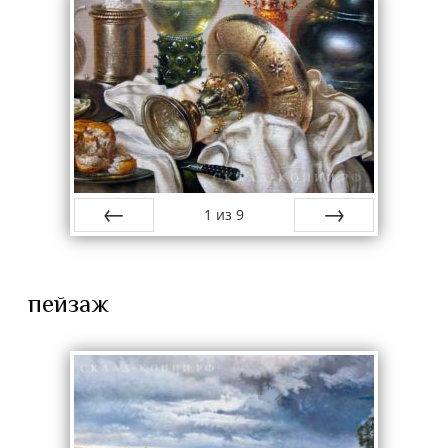
1
из
9
назад
вперёд
пейзаж