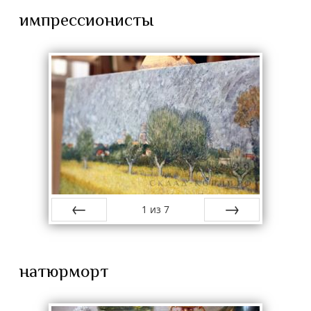
импрессионисты
1
из
7
назад
вперёд
натюрморт