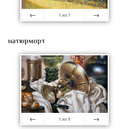
1
из
7
назад
вперёд
натюрморт
1
из
9
назад
вперёд