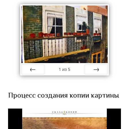
1
из
5
назад
вперёд
Процесс создания копии картины
В
и