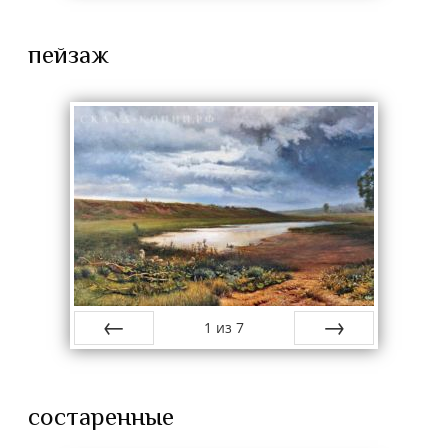
пейзаж
1
из
7
назад
вперёд
состаренные